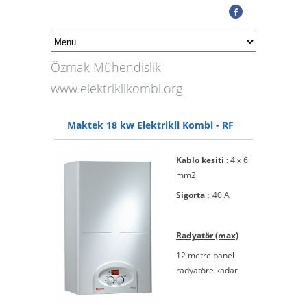
Özmak Mühendislik
www.elektriklikombi.org
Maktek 18 kw Elektrikli Kombi - RF
Kablo kesiti :
4 x 6
mm2
Sigorta :
40 A
Radyatör (max)
12 metre panel
radyatöre kadar