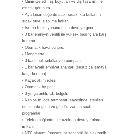
• Minimize edilmiş boyutları ve dış tasarımı ile
estetik görünüm
• Ayarlanan değerde sabit sıcaklıkta kullanım
sıcak suyu alabilme imkanı.
• Isıtma fonksiyonunu hızla devreye girer
• 3 bar emniyet ventili ile yüksek basınçlara karşı
koruma.
• Otomatik hava purjörü.
• Manometre
• 3 kademeli sirkülasyon pompası.
• 1 bar ayarlı emniyet anahtarı (susuz çalışmaya
karşı koruma).
• Kaçak akım rölesi
• Otomatik by-pass.
• 3 yıl garantili, CE belgeli.
• Kablosuz oda termostatı sayesinde istenilen
sıcaklarda gece ve gündüz zaman saati
programları
• Telefon bağlantısı ile uzaktan devreye alma
imkanı
• NTC sistemi (hassas ısı sensörü) ile elektronik