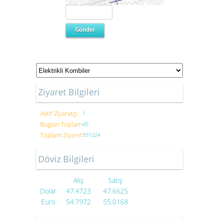
Ziyaret Bilgileri
Aktif Ziyaretçi
1
Bugün Toplam
45
Toplam Ziyaret
551224
Döviz Bilgileri
Alış
Satış
Dolar
47.4723
47.6625
Euro
54.7972
55.0168