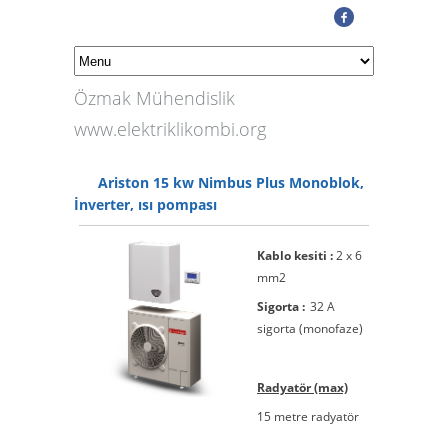
Özmak Mühendislik
www.elektriklikombi.org
Ariston 15 kw Nimbus Plus Monoblok,
İnverter, ısı pompası
Kablo kesiti :
2 x 6
mm2
Sigorta :
32 A
sigorta (monofaze)
Radyatör (max)
15 metre radyatör