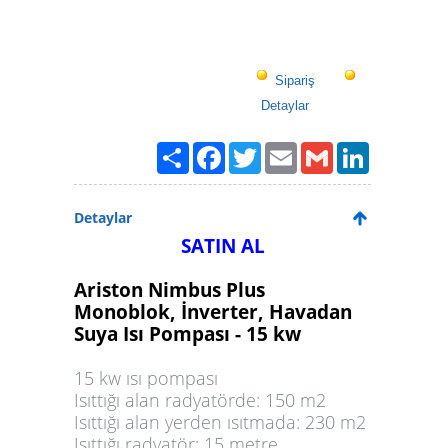
Sipariş
Detaylar
Paylaş
Facebook
Twitter
Email
Gmail
LinkedIn
Detaylar
SATIN AL
Ariston Nimbus Plus
Monoblok, İnverter, Havadan
Suya Isı Pompası - 15 kw
15 kw ısı pompası
Isıttığı alan radyatörde: 150 m2
Isıttığı alan yerden ısıtmada: 230 m2
Isıttığı radyatör: 15 metre