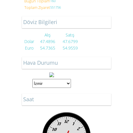
Bugün Toplam
160
Toplam Ziyaret
551756
Döviz Bilgileri
Alış
Satış
Dolar
47.4896
47.6799
Euro
54.7365
54.9559
Hava Durumu
Saat