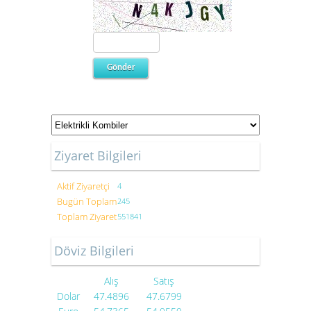
Ziyaret Bilgileri
Aktif Ziyaretçi
4
Bugün Toplam
245
Toplam Ziyaret
551841
Döviz Bilgileri
Alış
Satış
Dolar
47.4896
47.6799