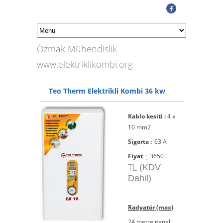
Özmak Mühendislik
www.elektriklikombi.org
Teo Therm Elektrikli Kombi 36 kw
Kablo kesiti :
4 x
10 mm2
Sigorta :
63 A
:
Fiyat
3650
TL
(KDV
Dahil)
Radyatör (max)
24 metre panel