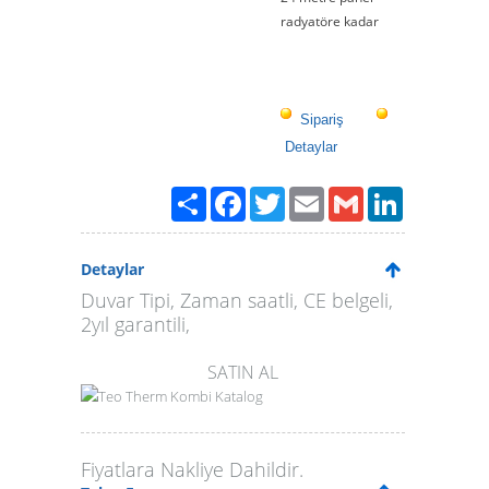
radyatöre kadar
Sipariş
Detaylar
Paylaş
Facebook
Twitter
Email
Gmail
LinkedIn
Detaylar
Duvar Tipi, Zaman saatli, CE belgeli,
2yıl garantili,
SATIN AL
Teo Therm Kombi
Katalog
Fiyatlara Nakliye Dahildir.