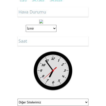
Euro
54.7365
54.9559
Hava Durumu
Saat