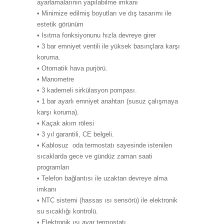
ayarlamalarının yapılabilme imkanı
• Minimize edilmiş boyutları ve dış tasarımı ile
estetik görünüm
• Isıtma fonksiyonunu hızla devreye girer
• 3 bar emniyet ventili ile yüksek basınçlara karşı
koruma.
• Otomatik hava purjörü.
• Manometre
• 3 kademeli sirkülasyon pompası.
• 1 bar ayarlı emniyet anahtarı (susuz çalışmaya
karşı koruma).
• Kaçak akım rölesi
• 3 yıl garantili, CE belgeli.
• Kablosuz oda termostatı sayesinde istenilen
sıcaklarda gece ve gündüz zaman saati
programları
• Telefon bağlantısı ile uzaktan devreye alma
imkanı
• NTC sistemi (hassas ısı sensörü) ile elektronik
su sıcaklığı kontrolü.
• Elektronik ısı ayar termostatı.