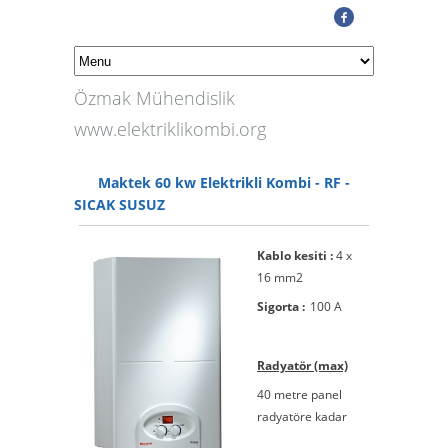
Özmak Mühendislik
www.elektriklikombi.org
Maktek 60 kw Elektrikli Kombi - RF -
SICAK SUSUZ
Kablo kesiti :
4 x
16 mm2
Sigorta :
100 A
Radyatör (max)
40 metre panel
radyatöre kadar