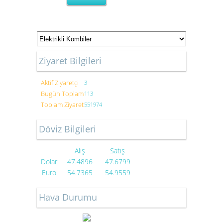
Ziyaret Bilgileri
Aktif Ziyaretçi
3
Bugün Toplam
113
Toplam Ziyaret
551974
Döviz Bilgileri
Alış
Satış
Dolar
47.4896
47.6799
Euro
54.7365
54.9559
Hava Durumu