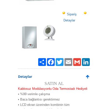
Sipariş
Detaylar
Paylaş
Facebook
Twitter
Email
Gmail
LinkedIn
Detaylar
SATIN AL
Kablosuz Modülasyonlu Oda Termostadı Hediyeli
• %99 verimle çalışma
• Baca bağlantısı gerektirmez
• LCD ekran üzerinden kombinin tüm