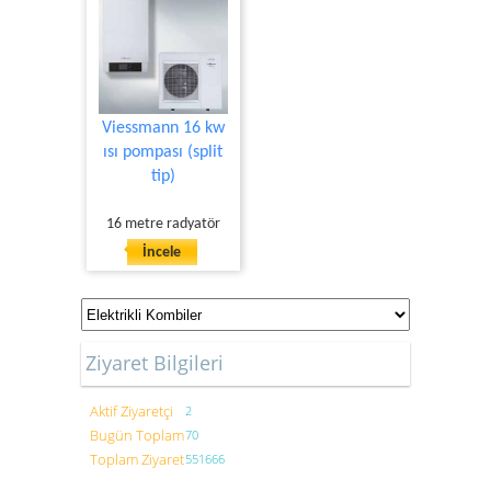
Viessmann 16 kw
ısı pompası (split
tip)
16 metre radyatör
İncele
Ziyaret Bilgileri
Aktif Ziyaretçi
2
Bugün Toplam
70
Toplam Ziyaret
551666