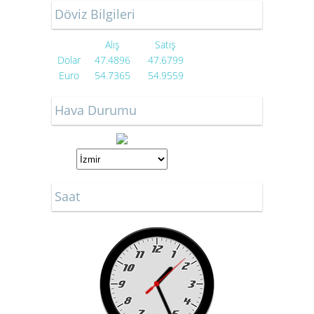
Döviz Bilgileri
Alış
Satış
Dolar
47.4896
47.6799
Euro
54.7365
54.9559
Hava Durumu
Saat